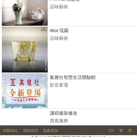
品味藝術
tittot 琉園
品味藝術
集雅社智慧生活體驗館
影音家電
謙碩服裝修改
貴賓服務
相關連結
聯絡我們
點數查詢
EN
繁
简